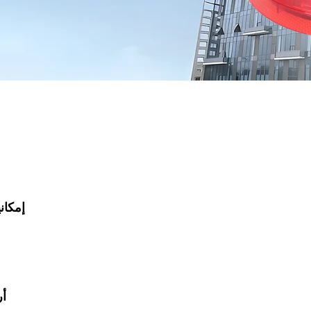
* إمكا
* 