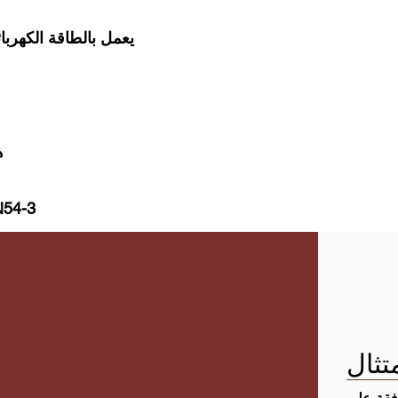
* يعمل بالطاقة الكهر
*
* موافقة LPCB وفقًا 
تثال