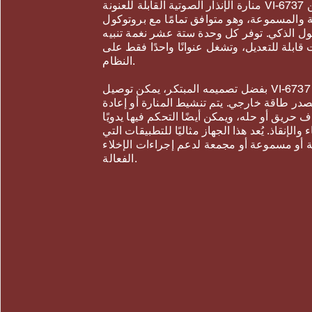
منارة الإنذار الصوتية القابلة للعنونة VI-6737 هي جهاز تحذير يجمع بين
 والمسموعة، وهو متوافق تمامًا مع بروتوكول VSAIL
وكول الذكي. توفر كل وحدة ستة عشر نغمة تنبيه
ابلة للتعديل، وتشغل عنوانًا واحدًا فقط على
النظام.
بفضل تصميمه المبتكر، يمكن توصيل VI-6737 مباشرةً بالحلقة وتشغيله
صدر طاقة خارجي. يتم تنشيط المنارة أو إعادة
ف حريق أو حله، ويمكن أيضًا التحكم فيها يدويًا
والإنقاذ. يُعد هذا الجهاز مثاليًا للتطبيقات التي
 أو مسموعة أو مجمعة لدعم إجراءات الإخلاء
الفعالة.