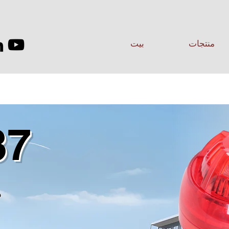
منتجات
بيت
37
م