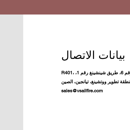
بيانات الاتصال
R401، المصنع رقم 6، طريق شينشينغ رقم 1،
طقة تطوير ووتشينغ، تيانجين، الصين
sales@vsailfire.com