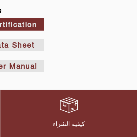
و
tification
ta Sheet
er Manual
كيفية الشراء