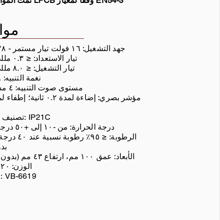
تمت الموافقة على LPCB وفقًا لمعيار EN54-3
موا
* جهد التشغيل: ١٦ فولت تيار مستمر - ٢٨ فولت
* تيار الاستعداد: ≤ ٠.٣ مللي أمبير
* تيار التشغيل: ≤ ٨.٠ مللي أمبير
* نغمة التنبيه: ١٦ نوعًا
* مستوى صوت التنبيه: ٤ مستويات
* تصنيف الحماية: IP21C
* درجة الحرارة: من -١٠ إلى +٥٠ درجة مئوية
بد
* الأبعاد: عمق ١٠٠ مم، ارتفاع ٤٣ مم (بدون قاعدة)
* الوزن: ١٢٠ غرامًا
* القاعدة: VB-6619