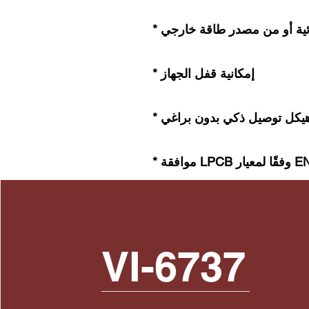
بائية أو من مصدر طاقة خارجي
* إمكانية قفل الجهاز
 هيكل توصيل ذكي بدون براغي
لمعيار EN54-3
VI-6737