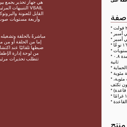
التنبيهات المرئية
القابل للعنونة والبروت
صفة
وأربعة مستويات صوت ق
إما من الحلقة أو من م
ضبطها تلقائيًا عند اكتشا
من لوحة إدارة الإطفاء 
* مؤشر بصري: إضاءة لمدة ٠.٢ ثانية؛ إطفاء لمدة ٠.٨
تتطلب تحذيرات مرئية
ثانية
* الرطوبة: ≤ ٩٥٪ رطوبة نسبية عند ٤٠ درجة مئوية،
ون تكثف
منتج