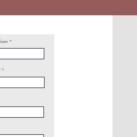
Name
l