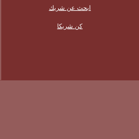
ابحث عن شريك
كن شريكا