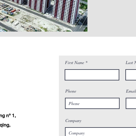
First Name
Last 
Phone
Emai
ng nº 1,
Company
qing,