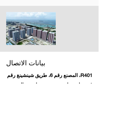
بيانات الاتصال
R401، المصنع رقم 6، طريق شينشينغ رقم
1، منطقة تطوير ووتشينغ، تيانجين، الصين
sales@vsailfire.com
First Name